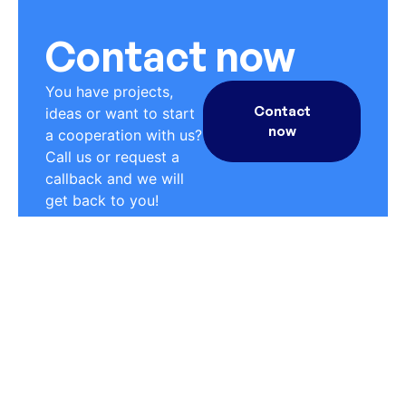
Contact now
You have projects,
Contact
ideas or want to start
now
a cooperation with us?
Call us or request a
callback and we will
get back to you!
Lorem ipsum dolor sit
amet, consetetur
sadipscing elitr, sed
diam nonumy eirmod
tempor invidunt ut
labore et dolore
magna aliquyam erat,
sed diam voluptua.