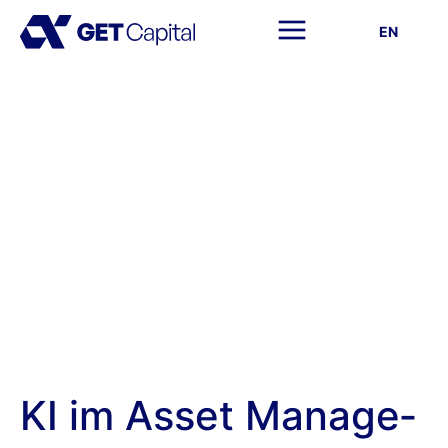
EN
KI im As­set­ Ma­nage­