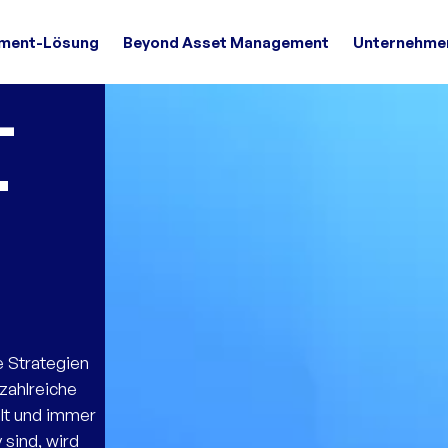
tment-Lösung
Beyond Asset Management
Unternehme
-
T
e Strategien
 zahlreiche
elt und immer
 sind, wird