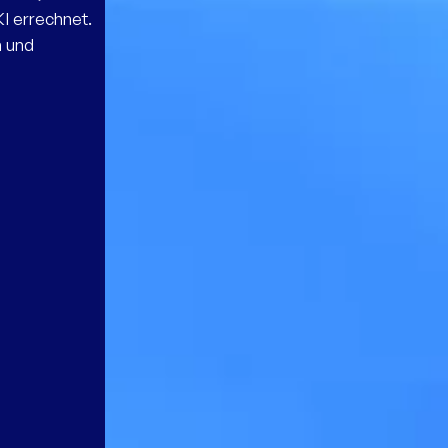
I errechnet.
n und